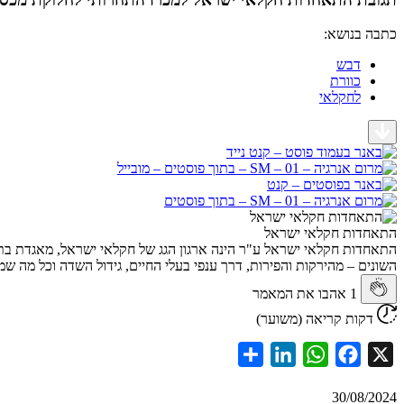
כתבה בנושא:
דבש
כוורת
לחקלאי
התאחדות חקלאי ישראל
התאחדות חקלאי ישראל ע"ר הינה ארגון הגג של חקלאי ישראל, מאגדת בתו
השונים – מהירקות והפירות, דרך ענפי בעלי החיים, גידול השדה וכל מה שמאו
1
אהבו את המאמר
דקות קריאה (משוער)
Share
LinkedIn
WhatsApp
Facebook
X
30/08/2024