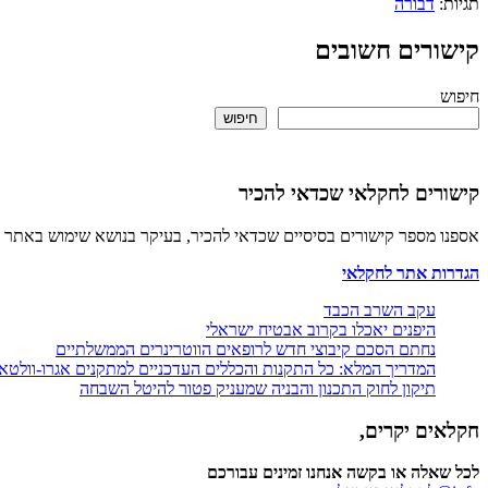
תגיות:
דבורה
קישורים חשובים
חיפוש
חיפוש
קישורים לחקלאי שכדאי להכיר
אספנו מספר קישורים בסיסיים שכדאי להכיר, בעיקר בנושא שימוש באתר 
הגדרות אתר לחקלאי
עקב השרב הכבד
היפנים יאכלו בקרוב אבטיח ישראלי
נחתם הסכם קיבוצי חדש לרופאים הווטרינרים הממשלתיים
המדריך המלא: כל התקנות והכללים העדכניים למתקנים אגרו-וולטא
תיקון לחוק התכנון והבניה שמעניק פטור להיטל השבחה
חקלאים יקרים,
לכל שאלה או בקשה אנחנו זמינים עבורכם