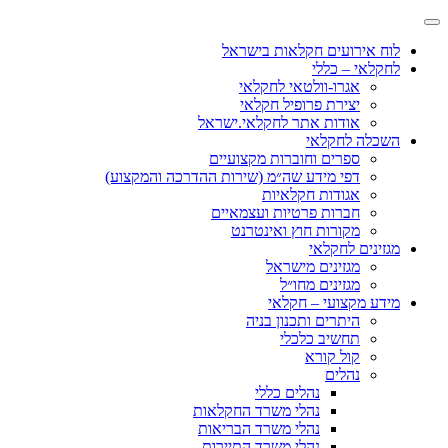
לוח אירועים חקלאות בישראל
לחקלאי – כללי
אגרו-וולטאי לחקלאי
יצירת פרופיל חקלאי
אודות אתר לחקלאי.ישראל
השכלה לחקלאי
ספרים וחוברות מקצועיים
דפי מידע שה״מ (שירות ההדרכה והמקצוע)
אגודות חקלאיות
חברות פרטיות ועצמאיים
מקורות חוץ ואינטרנט
מגזינים לחקלאי
מגזינים מישראל
מגזינים מחו״ל
מידע מקצועי – חקלאי
היתרים ותכנון בניה
תחשיב כלכלי
קול קורא
נהלים
נהלים כללי
נהלי משרד החקלאות
נהלי משרד הבריאות
נהלי משרד התיירות