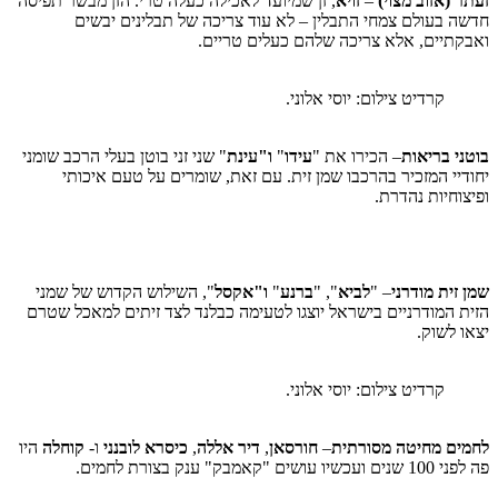
אזוב מצוי)
–
זויא
, זן שמיועד לאכילה כעלה טרי. הזן מבשר תפיסה
עולם צמחי התבלין – לא עוד צריכה של תבלינים יבשים
ים, אלא צריכה שלהם כעלים טריים.
קרדיט צילום: יוסי אלוני.
בריאות
– הכירו את "
עידו
"
ו"עינת
" שני זני בוטן בעלי הרכב שומני
 המזכיר בהרכבו שמן זית. עם זאת, שומרים על טעם איכותי
יות נהדרת.
ת מודרני
– "
לביא
", "
ברנע
"
ו"אקסל
", השילוש הקדוש של שמני
מודרניים בישראל יוצגו לטעימה כבלנד לצד זיתים למאכל שטרם
שוק.
קרדיט צילום: יוסי אלוני.
 מחיטה מסורתית
–
חורסאן
,
דיר אללה
,
כיסרא
לובנני
ו-
קוחלה
היו
ק בצורת לחמים.