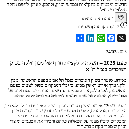
ומבטיחים בחקלאות ובמדעי המזון, ולתכנן, לארגן וליישם מחקר
 בישראל.
1
אהבו את המאמר
Share
LinkedIn
WhatsApp
Facebook
24/02
טעם 2025 – השקת קולקציית חורף של מכון וולקני בשוק
ים בנמל ת"א
 שנערך בשוק האיכרים בנמל תל אביב בפעם הראשונה. מכון
 ערך אירוע ראשון מסוגו, בו יכלו המבקרים בשוק לטעום בפעם
נה, לפני כולם, את הטעמים החדשים והפיתוחים המרתקים של
ולקני, הרבה לפני שהם מגיעים למדפים ונמכרים לקהל הרחב.
"טעם 2025" אירוע ראשון מסוגו שנערך בשוק האיכרים בנמל תל-אביב,
ם באו להריח, לטעום ולהשפיע על האופן שבו חוקרי/ות מכון
 מעצבים את המוצרים החקלאיים. במפגש עם החוקרים שלנו
ם קיבלו מענה על השאלות שלהם והכירו את הטעמים ומוצרי
שימכרו בקרוב ברשתות.