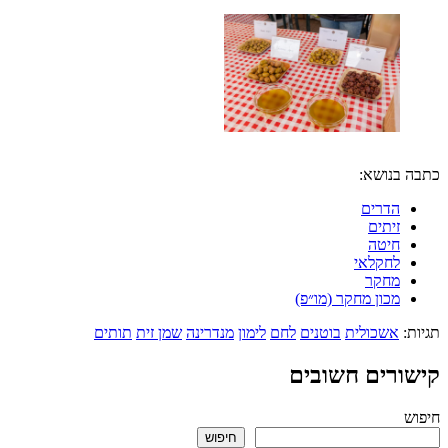
בנושא:
הדרים
זיתים
חיטה
לחקלאי
מחקר
מכון מחקר (מו״פ)
אשכולית
בוטנים
לחם
לימון
מנדרינה
שמן זית
תותים
רים חשובים
חיפוש