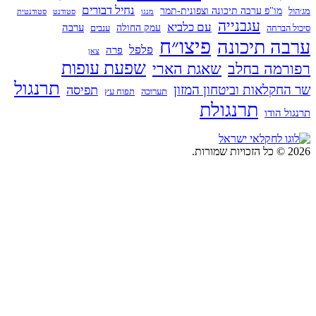
נחיל דבורים
מו"פ ערבה תיכונה וצפונית-תמר
מנגו
סטודנט
סטודנטית
עגבנייה
עם כלביא
ערבה
עמק החולה
ברחה
ענבים
פיצו״ח
ה תיכונה
פלפל
פרה
צאן
שפעת עופות
מה בחלב
שאגת הארי
תרנגול
קלאות וביטחון המזון
תפיסה
תערוכה
תפוח עץ
תרנגולת
הודו