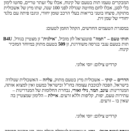
ם טעמו תות בטעם של קינוח, אכלו עלי זעתר טריים, סחטו לימון
בלי לסנן, אכלו לחם מחיטה שגדלה לפני 100 שנה, שתו מיץ של אשכולית
 פיצחו בוטני בריאות בעלי הרכב שומן יחודי, וניגבו פיתה עם בלנד
 של שמן זית.
ת הטעמים החדשים, הקהל הוזמן לטעום:
עם – "תמוז"
פוטנציאל לזן מוביל, "
אילנית
" זן מצטיין בגודל,
B4U
עם ענבי בגרסה משודרגת, זן
509
בטעם מתוק במיוחד המזכיר
קרדיט צילום: יוסי אלוני.
– קוקי
– אשכולית מיץ בטעם מתוק,
עליזה
– האשכולית שנולדה
, הפכה לכוכבת עצומה בחו"ל ובישראל כמעט ואין למצוא אותה,
נות:
עינב
,
תמר
,
נילי
ואורי
, נבחרת החלומות של המנדרינות –
 טעם, יפות, קליפות וללא זרעים.
איילת
– הלימון שמצטיין בה
ו – זרעים.
קרדיט צילום: יוסי אלוני.