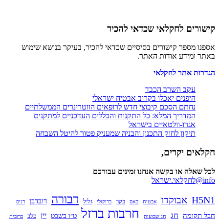
ים לחקלאי שכדאי להכיר
מספר קישורים בסיסיים שכדאי להכיר, בעיקר בנושא שימוש
ומידע אודות האתר.
ת אתר לחקלאי
עקב השרב הכבד
היפנים יאכלו בקרוב אבטיח ישראלי
נחתם הסכם קיבוצי חדש לרופאים הווטרינרים הממשלתיים
המדריך המלא: כל התקנות והכללים העדכניים למתקנים
אגרו-וולטאיים בישראל
תיקון לחוק התכנון והבניה שמעניק פטור להיטל השבחה
ם יקרים,
לה או בקשה אנחנו זמינים עבורכם
דבורה
H
אבוקדו
דובדבן
בקר
גליל
אבטיח
באס
ברוקולי
דניס
חרבות ברזל
חג
יין
קומה
ט״ו בשבט
כלב
חג שבועות
כרובית