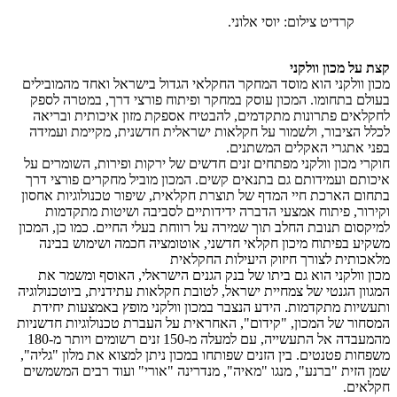
קרדיט צילום: יוסי אלוני.
 מכון וולקני
ולקני הוא מוסד המחקר החקלאי הגדול בישראל ואחד מהמובילים
בתחומו. המכון עוסק במחקר ופיתוח פורצי דרך, במטרה לספק
ם פתרונות מתקדמים, להבטיח אספקת מזון איכותית ובריאה
ציבור, ולשמור על חקלאות ישראלית חדשנית, מקיימת ועמידה
תגרי האקלים המשתנים.
מכון וולקני מפתחים זנים חדשים של ירקות ופירות, השומרים על
 ועמידותם גם בתנאים קשים. המכון מוביל מחקרים פורצי דרך
הארכת חיי המדף של תוצרת חקלאית, שיפור טכנולוגיות אחסון
, פיתוח אמצעי הדברה ידידותיים לסביבה ושיטות מתקדמות
ם תנובת החלב תוך שמירה על רווחת בעלי החיים. כמו כן, המכון
בפיתוח מיכון חקלאי חדשני, אוטומציה חכמה ושימוש בבינה
ית לצורך חיזוק היעילות החקלאית
ולקני הוא גם ביתו של בנק הגנים הישראלי, האוסף ומשמר את
 הגנטי של צמחיית ישראל, לטובת חקלאות עתידנית, ביוטכנולוגיה
ת מתקדמות. הידע הנצבר במכון וולקני מופץ באמצעות יחידת
 של המכון, "קידום", האחראית על העברת טכנולוגיות חדשניות
מהמעבדה אל התעשייה, עם למעלה מ-150 זנים רשומים ויותר מ-180
 פטנטים. בין הזנים שפותחו במכון ניתן למצוא את מלון "גליה",
ית "ברנע", מנגו "מאיה", מנדרינה "אורי" ועוד רבים המשמשים
ם.