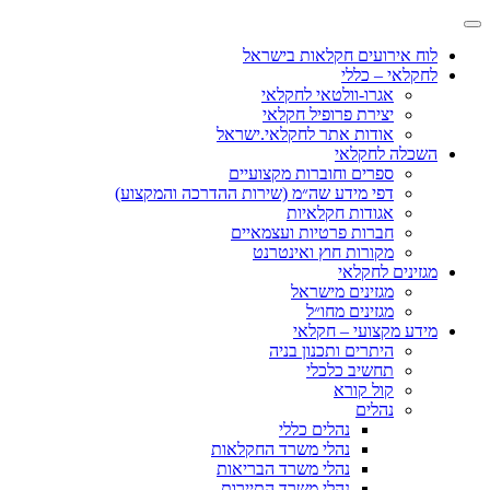
לוח אירועים חקלאות בישראל
לחקלאי – כללי
אגרו-וולטאי לחקלאי
יצירת פרופיל חקלאי
אודות אתר לחקלאי.ישראל
השכלה לחקלאי
ספרים וחוברות מקצועיים
דפי מידע שה״מ (שירות ההדרכה והמקצוע)
אגודות חקלאיות
חברות פרטיות ועצמאיים
מקורות חוץ ואינטרנט
מגזינים לחקלאי
מגזינים מישראל
מגזינים מחו״ל
מידע מקצועי – חקלאי
היתרים ותכנון בניה
תחשיב כלכלי
קול קורא
נהלים
נהלים כללי
נהלי משרד החקלאות
נהלי משרד הבריאות
נהלי משרד התיירות