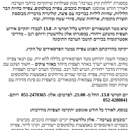
 "לילות קיץ בערבה" מגוון פעילויות שיתקיימו ברחבי הערבה
חודש אוגוסט:
תצפיות כוכבים, צפייה בטלסקופ, צפייה בחיות הבר
ת, שחיות ליליות בבריכה עם פיצה, קולינריה מדברית מבוססת
מקומית, ארוחות שטח, סיורי שטח ומדורה, ועוד.
שיא מטר המטאורים יתרחש בליל חמישי ה- 13.8 לכבודו יתקיים אירוע
מושקע וייחודי, במסגרתו אלון גולדשטיין ורותם רגב – מדריכי
ומיה בכירים תושבי הערבה התיכונה
 בהדרכתם הפנינג צפייה במטר הפרסאידים של הקיץ.
השנה יתרחש מטר הפרסאידים בלילה ללא ירח, עם תנאי צפייה
 האירוע ייערך באתר תצפית מיוחד
באזור צוקים
– חשוך ושקט עם
 מדבר ייחודית, הנגיש לכל רכב. במהלך הערב ייערכו תצפיות
 מודרכות, צפייה בגרמי שמיים מרוחקים באמצעות טלסקופים
ם, וגם צפיה עצמאית במטאורים. בתצפית גם פינת מדורה עם
חמה ומטעמים.
יום חמישי 13.8. החל מ- 21:00. לפרטים: אלון- 051-2470365 רותם-
052-42
 לאורך כל חודש אוגוסט יתקיימו תצפיות מודרכות:
ם בערבה"- אלון גולדשטיין
יקיים תצפיות כוכבים. מביטים
 האינסופיים באמצעות טלסקופים ייעודיים, וקרני לייזר, צפייה