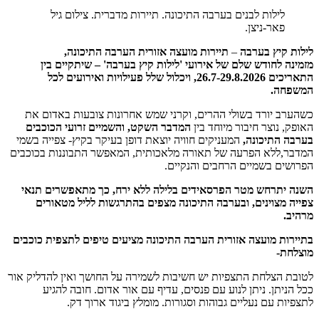
לילות לבנים בערבה התיכונה. תיירות מדברית. צילום גיל
פאר-ניצן.
קיץ בערבה
–
תיירות מועצה אזורית הערבה התיכונה,
 לחודש שלם של אירועי 'לילות קיץ בערבה' – שיתקיים בין
התאריכים 26.7-29.8.2026, ויכלול שלל פעילויות ואירועים לכל
ה.
 יורד בשולי ההרים, וקרני שמש אחרונות צובעות באדום את
 נוצר חיבור מיוחד בין
המדבר השקט, והשמיים זרועי הכוכבים
 התיכונה,
המעניקים חוויה יוצאת דופן בעיקר בקיץ- צפייה בשמי
,ללא הפרעה של תאורה מלאכותית, המאפשר התבוננות בכוכבים
ם בשמיים הרחבים והנקיים.
יתרחש מטר הפרסאידים בלילה ללא ירח, כך מתאפשרים תנאי
מצוינים, ובערבה התיכונה מצפים בהתרגשות לליל מטאורים
ת מועצה אזורית הערבה התיכונה
מציעים טיפים לתצפית כוכבים
ת-
הצלחת התצפיות יש חשיבות לשמירה על החושך ואין להדליק אור
יתן. ניתן לנוע עם פנסים, עדיף עם אור אדום. חובה להגיע
ת עם נעליים גבוהות וסגורות. מומלץ ביגוד ארוך דק.