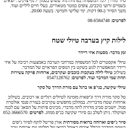
ודרך לכל המשפחה בפתחת נחל עשוש בסמוך ל'נוף צוקים'. יוצאים
 זרועי כוכבים, צופים במטר מטאורים, בעלי חיים ליליים ועוד.
מי שלישי וחמישי. בשעה 20:00.
ם
: 08-6584748
ת קיץ בערבה
טיולי שטח
בר- מסעות איזי ריידר
אקסטרים לכל המשפחה במרחבי הערבה באמצעות רכיבה על איזי
המאפשרת לנוע בשקט בין הנופים הפראיים של המדבר.
ב
טיולי לילה בעקבות כוכבים ועקרבים, ארוחות פויקה עשירות
מי המדבר ועוד. לפרטים
: 0547128762
שקיעה, בגי'פ או ברגל עם מורת הדרך טל סקר
 מורת דרך וג'יפאית מזמינה לטיולים רגליים או רכובים, בשילוב
ת שטח מדבריות. במהלכן מחפשים עקרבים בעזרת פנסי אולטרה
יושבים סביב מדורה לתה מדברי, מכינים פיתות על הסאג' עם לבנה
ד. ניתן לשלב גם סיורי שקיעה בג'יפ ממוזג.
לפרטים
: 052-3666570
'יפים וארוחה בדואית מסורתית
אורן פריטל לוקח לסיור ג'יפים
המדבר הכולל אירוח באוהל בדואי של סולימן עם ארוחת ערב