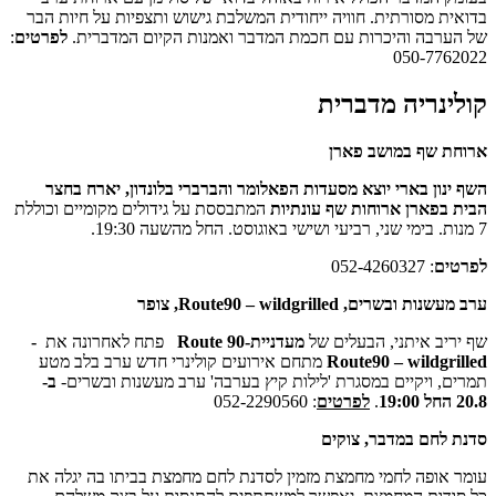
 מסורתית. חוויה ייחודית המשלבת גישוש ותצפיות על חיות הבר
רבה והיכרות עם חכמת המדבר ואמנות הקיום המדברית.
לפרטים
:
050-77
נריה מדברית
 שף במושב פארן
ון בארי יוצא מסעדות הפאלומר והברברי בלונדון, יארח בחצר
פארן ארוחות שף עונתיות
המתבססת על גידולים מקומיים וכוללת
ם
: 052-4260327
שרים, Route90 – wildgrilled, צופר
ב איתני, הבעלים של
מעדניית-Route 90
פתח לאחרונה את
-
Route90 – wildg
מתחם אירועים קולינרי חדש ערב בלב מטע
 ויקיים במסגרת 'לילות קיץ בערבה' ערב מעשנות ובשרים-
ב-
.
לפרטים
: 052-2290560
חם במדבר, צוקים
ופה לחמי מחמצת מזמין לסדנת לחם מחמצת בביתו בה יגלה את