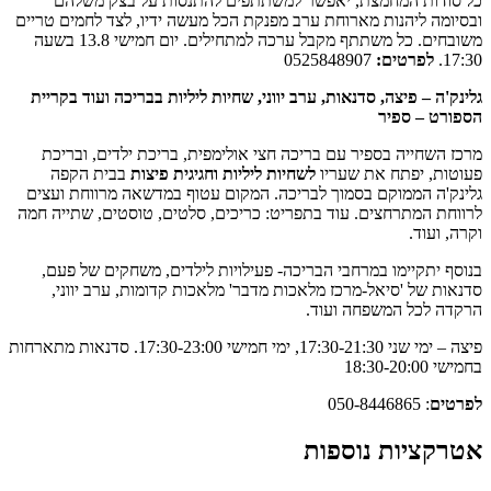
דות המחמצת, יאפשר למשתתפים להתנסות על בצק משלהם
ה ליהנות מארוחת ערב מפנקת הכל מעשה ידיו, לצד לחמים טריים
משובחים. כל משתתף מקבל ערכה למתחילים. יום חמישי 13.8 בשעה
לפרטים:
0525848907
ה – פיצה, סדנאות, ערב יווני, שחיות ליליות בבריכה ועוד בקריית
ט – ספיר
שחייה בספיר עם בריכה חצי אולימפית, בריכת ילדים, ובריכת
ת, יפתח את שעריו
לשחיות ליליות וחגיגית פיצות
בבית הקפה
ה הממוקם בסמוך לבריכה. המקום עטוף במדשאה מרווחת ועצים
 המתרחצים. עוד בתפריט: כריכים, סלטים, טוסטים, שתייה חמה
ועוד.
יתקיימו במרחבי הבריכה- פעילויות לילדים, משחקים של פעם,
 של 'סיאל-מרכז מלאכות מדבר' מלאכות קדומות, ערב יווני,
 לכל המשפחה ועוד.
פיצה – ימי שני 17:30-21:30, ימי חמישי 17:30-23:00. סדנאות מתארחות
18:3
ם
: 050-8446865
ציות נוספות