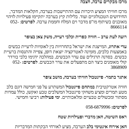
מבקרים ערבה, חצבה
וויתי המציע היכרות עם ההתיישבות בערבה, חקלאות המדבר,
ים הטכנולוגיים ועוד. בלילות קיץ בערבה יתקיימו פעילויות לזיהוי
ם בשיתוף מו"פ מדבר וים המלח וחממת ערבה.
לפרטים
: 052-
86
עת ערב – חוויה כפרית וכלבי רעייה, משק צאן בצופר
רוג
, המייצגת את ישראל בתחרויות בין לאומיות לרעיית כבשים
ת כלבים, מזמינה לאטרקציה יוצאת דופן, צפייה והתנסות ברעיית
 בסדנה תרגילים עם עדר הכבשים, במהלכה ידגימו כלבי בורדר
מאומנים כיצד הם מתפעלים את עדר הכבשים.
לפרטים:
052-
38
תמר- פיינטבול חוויתי בערבה, מושב צופר
 אטרקטיבית
במתחם פיינטבול
המשתרע על פני חמישה דונם בלב
רים ומציע משחקי פיינטבול המשלבים טבע ואקשן, כולל עמדות
ומכשולים טבעיים ומלאכותיים.
ימי פעילות:
רביעי וחמישי.
ם:
058-6879996
יטה, חאן מדברי ופעילויות שטח
רוח אינטימי בלב
הערבה, מציע לאורחי הבקתות המדבריות