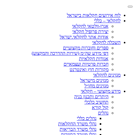
לוח אירועים חקלאות בישראל
לחקלאי – כללי
אגרו-וולטאי לחקלאי
יצירת פרופיל חקלאי
אודות אתר לחקלאי.ישראל
השכלה לחקלאי
ספרים וחוברות מקצועיים
דפי מידע שה״מ (שירות ההדרכה והמקצוע)
אגודות חקלאיות
חברות פרטיות ועצמאיים
מקורות חוץ ואינטרנט
מגזינים לחקלאי
מגזינים מישראל
מגזינים מחו״ל
מידע מקצועי – חקלאי
היתרים ותכנון בניה
תחשיב כלכלי
קול קורא
נהלים
נהלים כללי
נהלי משרד החקלאות
נהלי משרד הבריאות
נהלי משרד התיירות