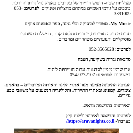
ות שטח- חיפוש חווייתי של עקרבים באפיק נחל גדרון והדרכת
 על גורמי השמיים במתחם מחצלות ופינוקים.
לפרטים
: 053-
33
 נגינה, כפר האומנים צוקים
וסיקה חווייתית, ייחודית ומלאת קסם, המשלבת משחקים
יים ותנועתיים משחררים ומחברים.
ם
: 052-3565628
 נגרות בשקיעה, חצבה
מי מזמין לסדנאות נגרות חווייתיות לזוגות
ות.
לפרטים:
054-9732107
התיכונה מציעה מגוון אתרי הלינה והאירוח המדבריים – בחאנים,
, קמפינג ובאתרי התיירות, והקולינריה הנשענים על משאבי טבע
.
עים בהרשמה מראש.
 והרשמה לאירועי 'לילות קיץ
'-
https://aravanights.co.il/