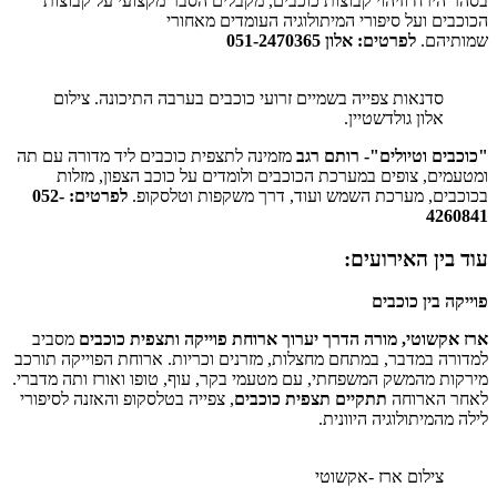
ירח וזיהוי קבוצות כוכבים, מקבלים הסבר מקצועי על קבוצות
ם ועל סיפורי המיתולוגיה העומדים מאחורי
הם.
לפרטים: אלון 051-2470365
סדנאות צפייה בשמיים זרועי כוכבים בערבה התיכונה. צילום
אלון גולדשטיין.
ם וטיולים"- רותם רגב
מזמינה לתצפית כוכבים ליד מדורה עם תה
ם, צופים במערכת הכוכבים ולומדים על כוכב הצפון, מזלות
ים, מערכת השמש ועוד, דרך משקפות וטלסקופ.
לפרטים: 052-
42
ין האירועים:
 בין כוכבים
שוטי, מורה הדרך יערוך ארוחת פוייקה ותצפית כוכבים
מסביב
 במדבר, במתחם מחצלות, מזרנים וכריות. ארוחת הפוייקה תורכב
 מהמשק המשפחתי, עם מטעמי בקר, עוף, טופו ואורז ותה מדברי.
הארוחה
תתקיים תצפית כוכבים
, צפייה בטלסקופ והאזנה לסיפורי
המיתולוגיה היוונית.
צילום ארז -אקשוטי