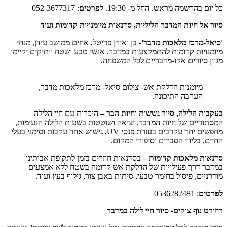
בהרשמה מראש. החל מ- 19:30.
לפרטים
: 052-3677317
ל חיות המדבר הליליות, סדנאות מיומנויות קדומות ועוד
מרכז מלאכות מדבר'-
בן ואורן פריטל, אחים ממושב עידן, מנחי
יות קדומות להתמקצעות במדבר, אנשי טבע ושטח וותיקים יקיימו
סיורים אקו-מדבריים לכל המשפחה.
מיומנות הדלקת אש- צילום סיאל- מרכז מלאכות מדבר,
הערבה התיכונה.
 הלילה, סיור גששות וחיות הבר –
היכרות עם חיי הלילה
יים של חיות המדבר, יציאה ושוטטות בשעות הלילה הנעימות,
מחפשים יחד עקרבים בעזרת פנסי UV, גישוש אחר עקבות וסימני בעלי
 בליווי הסברים וסיפורי המקום.
 מלאכות קדומות –
בסדנאות חוזרים בזמן לתקופת אבותינו
 דרך פעילויות של הדלקת אש קדומה בשטח ללא אמצעים
ים, פיסול בחימר טבעי, סיתות באבן צור, גילוף בעץ ועוד.
ם
: 0536282481
 נוף צוקים- סיור חיי לילה במדבר