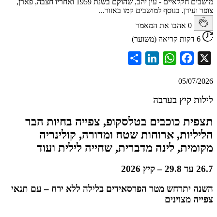
מושבים חקלאיים - עין יהב, שהוקם בשנת 1959 ואחריו חצבה, פארן,
עידן. בנוסף למושבים קמו באזור...
0
אהבו את המאמר
Share
LinkedIn
WhatsApp
Facebook
05/07
 קיץ בערבה
ת כוכבים בטלסקופ, צפייה בחיות הבר
יות, ארוחות שטח ומדורה, קולינריה
ית, לינה מדברית, שחייה לילית ועוד
יתרחש מטר הפרסאידים בלילה ללא ירח – עם תנאי
 מצוינים