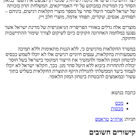
חשיבות שישראל מקנה לשיחות, שמטרתן לצמצם את הפער במאזן
ין המדינות כמבוקש על ידי האמריקאים, המשלחת תדון בזכותה
אל לשמר היטלי סחר על מספר מוצרי חקלאות רגישים, ביניהם –
, אגסים, שקדים, תפוחי אדמה, מוצרי חלב ויין.
 אלה גדלים באזורי הפריפריה הגיאוגרפית של מדינת ישראל אשר
במלחמה האחרונה וזקוקים כיום לשיקום לצורך שימור ההתיישבות
.
החקלאות מדגישים כי, ללא הגנות מתאימות וללא תמיכה
ית בחקלאות, ענפים חיוניים רגישים אלו לא יוכלו לשמש כבסיס
ן המזון הלאומי ולהמשיך את הייצור המקומי בישראל בשל חוסר
להתחרות ביבוא ללא היטל סחר מגן. בכך, חקלאי ישראל לא יוכלו
 ביעד הממשלתי להגדלת היקף התוצרת החקלאית בשליש בתוך
במאמצים להבטחת ביטחון המזון הלאומי.
בנושא:
מכס
מכסות
ארה״ב
טראמפ
רים חשובים