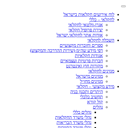
לוח אירועים חקלאות בישראל
לחקלאי – כללי
אגרו-וולטאי לחקלאי
יצירת פרופיל חקלאי
אודות אתר לחקלאי.ישראל
השכלה לחקלאי
ספרים וחוברות מקצועיים
דפי מידע שה״מ (שירות ההדרכה והמקצוע)
אגודות חקלאיות
חברות פרטיות ועצמאיים
מקורות חוץ ואינטרנט
מגזינים לחקלאי
מגזינים מישראל
מגזינים מחו״ל
מידע מקצועי – חקלאי
היתרים ותכנון בניה
תחשיב כלכלי
קול קורא
נהלים
נהלים כללי
נהלי משרד החקלאות
נהלי משרד הבריאות
נהלי משרד התיירות