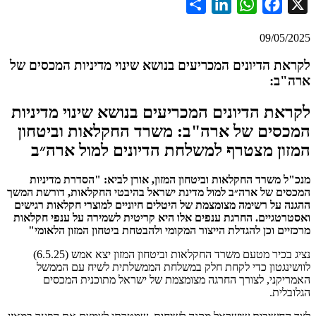
Share
LinkedIn
WhatsApp
Facebook
09/05
 הדיונים המכריעים בנושא שינוי מדיניות המכסים של
ב:
ת הדיונים המכריעים בנושא שינוי מדיניות
ים של ארה"ב: משרד החקלאות וביטחון
ן מצטרף למשלחת הדיונים למול ארה״ב
משרד החקלאות וביטחון המזון, אורן לביא: "הסדרת מדיניות
ם של ארה״ב למול מדינת ישראל בהיבטי החקלאות, דורשת המשך
על רשימה מצומצמת של היטלים חיוניים למוצרי חקלאות רגישים
גיים. החרגת ענפים אלו היא קריטית לשמירה על ענפי חקלאות
ם וכן להגדלת הייצור המקומי ולהבטחת ביטחון המזון הלאומי"
נציג בכיר מטעם משרד החקלאות וביטחון המזון יצא אמש (6.5.25)
נגטון כדי לקחת חלק במשלחת הממשלתית לשיח עם הממשל
ני, לצורך החרגה מצומצמת של ישראל מתוכנית המכסים
ית.