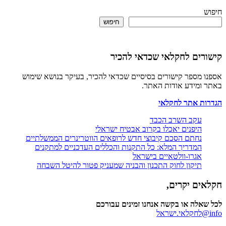
חיפוש
ים לחקלאי שכדאי להכיר
מספר קישורים בסיסיים שכדאי להכיר, בעיקר בנושא שימוש
ומידע אודות האתר.
ת אתר לחקלאי
עקב השרב הכבד
היפנים יאכלו בקרוב אבטיח ישראלי
נחתם הסכם קיבוצי חדש לרופאים הווטרינרים הממשלתיים
המדריך המלא: כל התקנות והכללים העדכניים למתקנים
אגרו-וולטאיים בישראל
תיקון לחוק התכנון והבניה שמעניק פטור להיטל השבחה
ם יקרים,
לה או בקשה אנחנו זמינים עבורכם