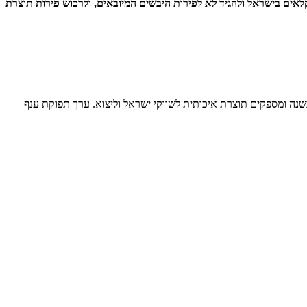
לאים בישראל ולהגיד
לא
לפירות היבשים המיובאים, ולרכוש פירות תוצרת
ת ברחבי הארץ, המעבדים כ-360,000 דונם מטעים (לא כולל הדרים), המניבים כ-700,000 טון פרי בשנה ומספקים תוצרת איכותית לשווקי ישראל וליצוא. ערך תפוקת ענף