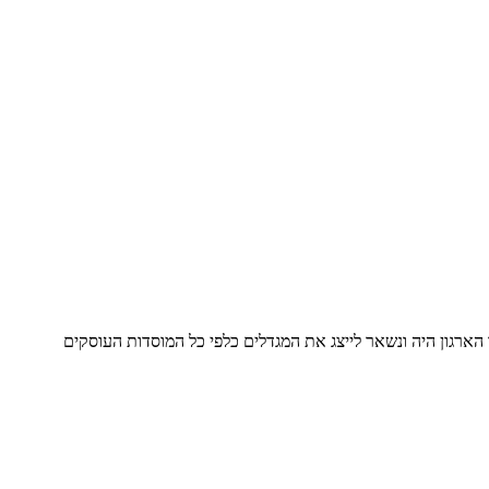
פני קום המדינה והוא היום בן 78 שנה, (בוגר אך עם רוח צעירה) תפקיד הארגון היה ונשאר לייצג את המגדלים כלפי כל המוסדות העוסקים