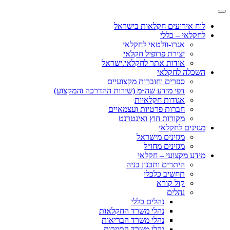
לוח אירועים חקלאות בישראל
לחקלאי – כללי
אגרו-וולטאי לחקלאי
יצירת פרופיל חקלאי
אודות אתר לחקלאי.ישראל
השכלה לחקלאי
ספרים וחוברות מקצועיים
דפי מידע שה״מ (שירות ההדרכה והמקצוע)
אגודות חקלאיות
חברות פרטיות ועצמאיים
מקורות חוץ ואינטרנט
מגזינים לחקלאי
מגזינים מישראל
מגזינים מחו״ל
מידע מקצועי – חקלאי
היתרים ותכנון בניה
תחשיב כלכלי
קול קורא
נהלים
נהלים כללי
נהלי משרד החקלאות
נהלי משרד הבריאות
נהלי משרד התיירות