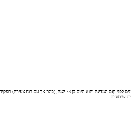
ארגון מגדלי הפירות בישראל נוסד על ידי המגדלים בשנת 1936 כלומר 12 שנים ל
ית שיתופית.