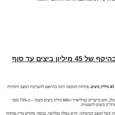
משרד החקלאות וביטחון המזון פותח מכסת יבוא ביצי מאכל בפטור ממכס בהיקף של 45 מיליון ביצים עד סוף
פתיחת המכסה הינה בהתאם להערכות המצב ותחזיות
ככלל, בישראל מיוצרות בממוצע כ-2.2 מיליארד ביצי מאכל בשנה, המספקות את הצריכה המקומית. כ-70% מלולי המטילות של ישראל מרוכזים בגליל ובגולן, והם מייצרים כמיליארד ו-600 מיליון ביצים בשנה – כ-73% מסך
ארה"ב ביצים לתעשייה.
ומי הן בשל מזג האוויר החורפי והן בשל המצב הביטחוני, והיא נוצלה במלואה, בנוסף, בחודש מרץ נפתחה