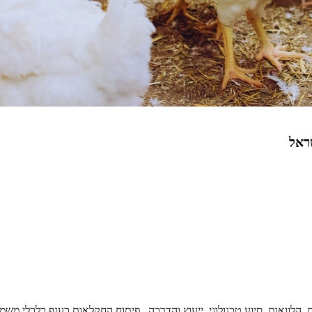
שראל
הלוואות, סיוע טכנולוגי, ייעוץ והדרכה . פיתוח החקלאות כענף כלכלי משמ