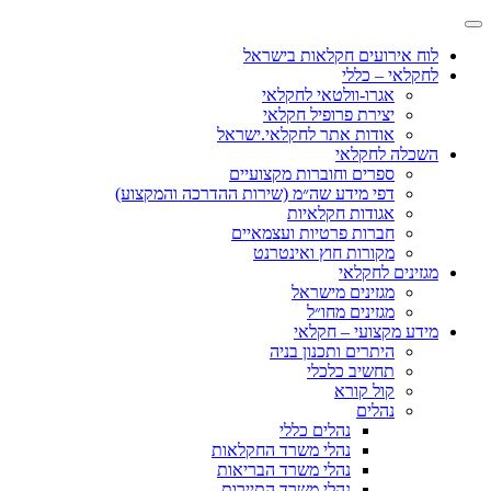
לוח אירועים חקלאות בישראל
לחקלאי – כללי
אגרו-וולטאי לחקלאי
יצירת פרופיל חקלאי
אודות אתר לחקלאי.ישראל
השכלה לחקלאי
ספרים וחוברות מקצועיים
דפי מידע שה״מ (שירות ההדרכה והמקצוע)
אגודות חקלאיות
חברות פרטיות ועצמאיים
מקורות חוץ ואינטרנט
מגזינים לחקלאי
מגזינים מישראל
מגזינים מחו״ל
מידע מקצועי – חקלאי
היתרים ותכנון בניה
תחשיב כלכלי
קול קורא
נהלים
נהלים כללי
נהלי משרד החקלאות
נהלי משרד הבריאות
נהלי משרד התיירות