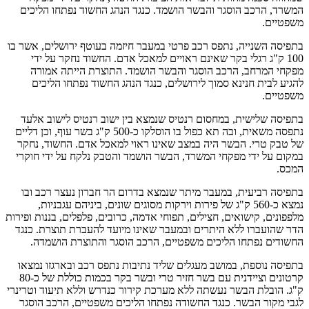
 הרכב הוסגר והבשר הושמד. כנגד הנהג החשוד נפתחו הליכים
ים.
 השנייה, נתפס רכב פרטי במעבר חיזמה בעוטף ירושלים, אשר בו
1 ק"ג רגלי בקר שאינם ראויים למאכל אדם. החשוד נחקר על ידי
 המרחב, הרכב הוסגר והבשר הושמד. התוצרת הייתה אמורה
לבית חנינא סמוך לירושלים, כנגד הנהג החשוד נפתחו הליכים
ים.
 שלישית, במחסום רנטיס שנמצא בין ישוב רנטיס לישוב אלעד
נתפסה משאית, ובה תא כפול בו הוסלקו כ-500 ק"ג בשר עוף, וכן דליים
 טרי. הבשר היה במצב שאינו ראוי למאכל אדם. החשוד, נחקר
על ידי מפקחי המשרד, הבשר הושמד והטבק נלקח על ידי חוקרי
 רביעית, במעבר מיתר שנמצא בדרום הר חברון נעצר רכב ובו
נמצא כ-560 ק"ג של פירות וירקות מסוגים שונים, ביניהם עגבניות,
ים, קישואים, חצילים, תפוחי אדמה, כרובים, פלפלים, בננות ופירות
ועברו ללא היתרים ובמעבר שאינו מיועד להעברת תוצרת. כנגד
ם נפתחו הליכים משפטיים, הרכב הוסגר והתוצרת הושמדה.
 נוספת, במושב מעגלים שליד נתיבות נתפס רכב ובארגזו נמצאו
קרטונים וציידנית עם בשר חזיר טרי ובשר בקר בכמות כוללת של כ-80
ובלת הבשר נעשתה ללא מערכת קירור כנדרש וללא תיעוד וטרינרי
קור הבשר. כנגד החשודה נפתחו הליכים משפטיים, הרכב הוסגר