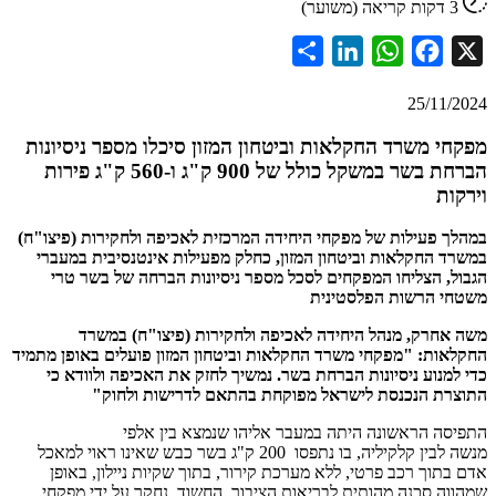
Share
LinkedIn
WhatsApp
Facebook
25/11
 משרד החקלאות וביטחון המזון סיכלו מספר ניסיונות
הברחת בשר במשקל כולל של 900 ק"ג ו-560 ק"ג פירות
ת
פעילות של מפקחי היחידה המרכזית לאכיפה ולחקירות (פיצו"ח)
החקלאות וביטחון המזון, כחלק מפעילות אינטנסיבית במעברי
 הצליחו המפקחים לסכל מספר ניסיונות הברחה של בשר טרי
 הרשות הפלסטינית
רק, מנהל היחידה לאכיפה ולחקירות (פיצו"ח) במשרד
ת: "מפקחי משרד החקלאות וביטחון המזון פועלים באופן מתמיד
נוע ניסיונות הברחת בשר. נמשיך לחזק את האכיפה ולוודא כי
ת הנכנסת לישראל מפוקחת בהתאם לדרישות ולחוק"
 הראשונה היתה במעבר אליהו שנמצא בין אלפי
מנשה לבין קלקיליה, בו נתפסו 200 ק"ג בשר כבש שאינו ראוי למאכל
וך רכב פרטי, ללא מערכת קירור, בתוך שקיות ניילון, באופן
 סכנה מהותית לבריאות הציבור. החשוד, נחקר על ידי מפקחי