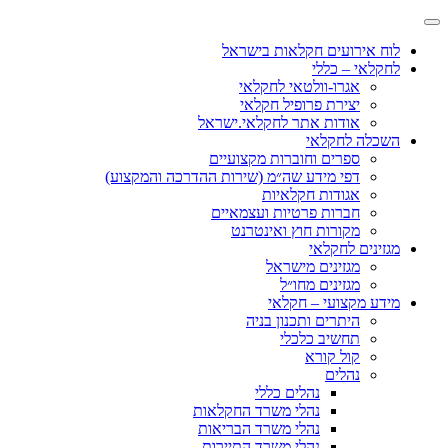
לוח אירועים חקלאות בישראל
לחקלאי – כללי
אגרו-וולטאי לחקלאי
יצירת פרופיל חקלאי
אודות אתר לחקלאי.ישראל
השכלה לחקלאי
ספרים וחוברות מקצועיים
דפי מידע שה״מ (שירות ההדרכה והמקצוע)
אגודות חקלאיות
חברות פרטיות ועצמאיים
מקורות חוץ ואינטרנט
מגזינים לחקלאי
מגזינים מישראל
מגזינים מחו״ל
מידע מקצועי – חקלאי
היתרים ותכנון בניה
תחשיב כלכלי
קול קורא
נהלים
נהלים כללי
נהלי משרד החקלאות
נהלי משרד הבריאות
נהלי משרד התיירות