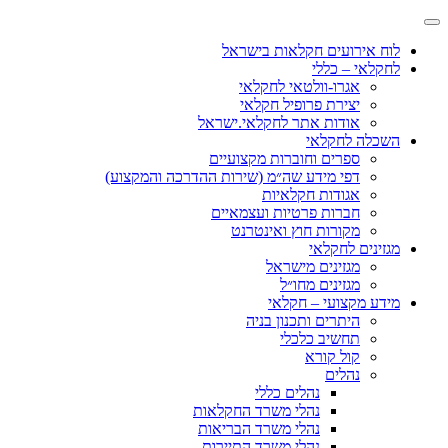
לוח אירועים חקלאות בישראל
לחקלאי – כללי
אגרו-וולטאי לחקלאי
יצירת פרופיל חקלאי
אודות אתר לחקלאי.ישראל
השכלה לחקלאי
ספרים וחוברות מקצועיים
דפי מידע שה״מ (שירות ההדרכה והמקצוע)
אגודות חקלאיות
חברות פרטיות ועצמאיים
מקורות חוץ ואינטרנט
מגזינים לחקלאי
מגזינים מישראל
מגזינים מחו״ל
מידע מקצועי – חקלאי
היתרים ותכנון בניה
תחשיב כלכלי
קול קורא
נהלים
נהלים כללי
נהלי משרד החקלאות
נהלי משרד הבריאות
נהלי משרד התיירות