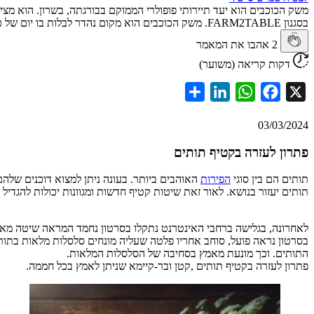
משק הכוכבים הוא יעד תיירותי פופולרי הממוקם בבורגתה, בשרון. הוא מציע 
בסגנון FARM2TABLE. משק הכוכבים הוא מקום נהדר לבלות בו יום של כיף לכל המשפחה. שילוב ייחודי...
2
אהבו את המאמר
דקות קריאה (משוער)
Share
LinkedIn
WhatsApp
Facebook
X
03/03/2024
פתרון לעזרה בקטיף תותים
תותים הם בין סוגי
הפירות
האוהבים ביותר. בעונה ניתן למצוא דוכנים שלה
תותים יעזור בנושא. לאור זאת שיטות קטיף חדשות ומגוונות יכולות להגדיל
לאחרונה, בגלישה ברחבי האינטרנט נתקלו בסרטון נחמד המראה שיטה מא
בסרטון נראה פועל, סוחב אחריו פלטה שעליה מונחים סלסלות מלאות בת
התותים. וכך מונעת מאמץ בסחיבה של הסלסלות המלאות.
פתרון לעזרה בקטיף תותים ,קטן ובר-קיימא שניתן לאמץ בכל חממה.