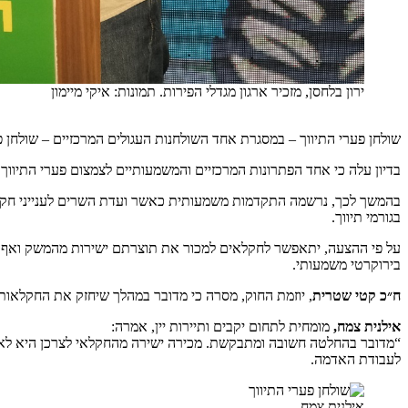
ירון בלחסן, מזכיר ארגון מגדלי הפירות. תמונות: איקי מיימון
שולחן פערי התיווך – במסגרת אחד השולחנות העגולים המרכזיים – שולחן פער
בדיון עלה כי אחד הפתרונות המרכזיים והמשמעותיים לצמצום פערי התיווך
בהמשך לכך, נרשמה התקדמות משמעותית כאשר ועדת השרים לענייני חקיק
בגורמי תיווך.
על פי ההצעה, יתאפשר לחקלאים למכור את תוצרתם ישירות מהמשק ואף לה
בירוקרטי משמעותי.
ח״כ קטי שטרית
, יוזמת החוק, מסרה כי מדובר במהלך שיחזק את החקלאות 
אילנית צמח,
מומחית לתחום יקבים ותיירות יין, אמרה:
“מדובר בהחלטה חשובה ומתבקשת. מכירה ישירה מהחקלאי לצרכן היא לא ר
לעבודת האדמה.
אילנית צמח