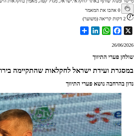
מייסד ומנהל שותף באתר לחקלאי.ישראל, מגדל קפה, מאמין בחקלאות הי
0
אהבו את המאמר
2 דקות קריאה (משוער)
Share
LinkedIn
WhatsApp
Facebook
X
26/06/2026
שולחן פערי התיווך
במסגרת ועידת ישראל לחקלאות שהתקיימה בירו
נדון בהרחבה נושא פערי התיווך