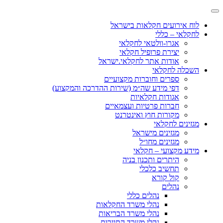
לוח אירועים חקלאות בישראל
לחקלאי – כללי
אגרו-וולטאי לחקלאי
יצירת פרופיל חקלאי
אודות אתר לחקלאי.ישראל
השכלה לחקלאי
ספרים וחוברות מקצועיים
דפי מידע שה״מ (שירות ההדרכה והמקצוע)
אגודות חקלאיות
חברות פרטיות ועצמאיים
מקורות חוץ ואינטרנט
מגזינים לחקלאי
מגזינים מישראל
מגזינים מחו״ל
מידע מקצועי – חקלאי
היתרים ותכנון בניה
תחשיב כלכלי
קול קורא
נהלים
נהלים כללי
נהלי משרד החקלאות
נהלי משרד הבריאות
נהלי משרד התיירות