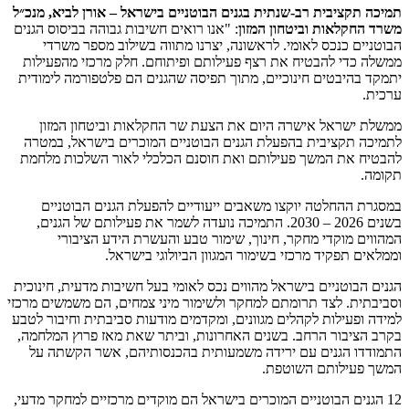
תקציבית רב-שנתית בגנים הבוטניים בישראל –
אורן לביא, מנכ״ל
חקלאות וביטחון המזון
: "אנו רואים חשיבות גבוהה בביסוס הגנים
ים כנכס לאומי. לראשונה, יצרנו מתווה בשילוב מספר משרדי
כדי להבטיח את רצף פעילותם ופיתוחם. חלק מרכזי מהפעילות
בהיבטים חינוכיים, מתוך תפיסה שהגנים הם פלטפורמה לימודית
 ישראל אישרה היום את הצעת שר החקלאות וביטחון המזון
 תקציבית בהפעלת הגנים הבוטניים המוכרים בישראל, במטרה
ח את המשך פעילותם ואת חוסנם הכלכלי לאור השלכות מלחמת
.
 ההחלטה יוקצו משאבים ייעודיים להפעלת הגנים הבוטניים
בשנים 2026 – 2030. התמיכה נועדה לשמר את פעילותם של הגנים,
ם מוקדי מחקר, חינוך, שימור טבע והעשרת הידע הציבורי
ם תפקיד מרכזי בשימור המגוון הביולוגי בישראל.
הבוטניים בישראל מהווים נכס לאומי בעל חשיבות מדעית, חינוכית
ית. לצד תרומתם למחקר ולשימור מיני צמחים, הם משמשים מרכזי
ופעילות לקהלים מגוונים, ומקדמים מודעות סביבתית וחיבור לטבע
ציבור הרחב. בשנים האחרונות, וביתר שאת מאז פרוץ המלחמה,
דו הגנים עם ירידה משמעותית בהכנסותיהם, אשר הקשתה על
פעילותם השוטפת.
גנים הבוטניים המוכרים בישראל הם מוקדים מרכזיים למחקר מדעי,