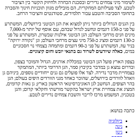
 מיני צמחים נדירים ובסכנת הכחדה ולחיזוק הקשר בין הציבור
לצד פעילותם המחקרית, הם מובילים מגוון תוכניות חינוך והסברה
 הסביבה והטבע עבור תלמידים, סטודנטים והציבור הרחב.
נים הגדולים ביותר ניתן למצוא את הגן הבוטני בירושלים, המשתרע
על פני כ-150 דונמים ונחשב לגדול שבהם, עם אוסף של יותר מ-7,000
וזנים מרחבי העולם; הגן הבוטני אילנות שבשרון, המשתרע על פני
כ-130 דונמים ומציג כ-750 מיני עצים מרחבי העולם; וגן "נקודה ירוקה"
בניר עוז, המשתרע על פני כ-90 דונמים ומתמחה בצמחי נוי חסכוניים
כאלה שיודעים לשרוד גם בתנאי יובש וחום קיצוניים
.
הארץ פועל הגן הבוטני במכללת אורנים, הגדול והמוכר בצפון,
 נמצא גן במדבר בקיבוץ סמר, הגן הדרומי ביותר, המתמקד
ת מדבר נדירה. לצד אלו פועלים גם גנים ייחודיים נוספים, ביניהם גן
לוורדים בירושלים, שהוכר כאחד מגני הוורדים היפים בעולם; הגן
ופים, הנחשב לגן האוניברסיטאי הראשון בארץ; גן נאות קדומים,
את צמחיית ארץ ישראל בהקשר מורשתי וחקלאי קדום; והגן
ן, המשמש מרכז לריבוי והשבת צמחים נדירים לטבע.
בנושא:
ביולוגיה
גינה
גינון