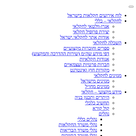
לוח אירועים חקלאות בישראל
לחקלאי – כללי
אגרו-וולטאי לחקלאי
יצירת פרופיל חקלאי
אודות אתר לחקלאי.ישראל
השכלה לחקלאי
ספרים וחוברות מקצועיים
דפי מידע שה״מ (שירות ההדרכה והמקצוע)
אגודות חקלאיות
חברות פרטיות ועצמאיים
מקורות חוץ ואינטרנט
מגזינים לחקלאי
מגזינים מישראל
מגזינים מחו״ל
מידע מקצועי – חקלאי
היתרים ותכנון בניה
תחשיב כלכלי
קול קורא
נהלים
נהלים כללי
נהלי משרד החקלאות
נהלי משרד הבריאות
נהלי משרד התיירות