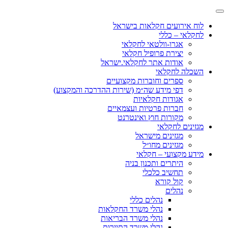
לוח אירועים חקלאות בישראל
לחקלאי – כללי
אגרו-וולטאי לחקלאי
יצירת פרופיל חקלאי
אודות אתר לחקלאי.ישראל
השכלה לחקלאי
ספרים וחוברות מקצועיים
דפי מידע שה״מ (שירות ההדרכה והמקצוע)
אגודות חקלאיות
חברות פרטיות ועצמאיים
מקורות חוץ ואינטרנט
מגזינים לחקלאי
מגזינים מישראל
מגזינים מחו״ל
מידע מקצועי – חקלאי
היתרים ותכנון בניה
תחשיב כלכלי
קול קורא
נהלים
נהלים כללי
נהלי משרד החקלאות
נהלי משרד הבריאות
נהלי משרד התיירות