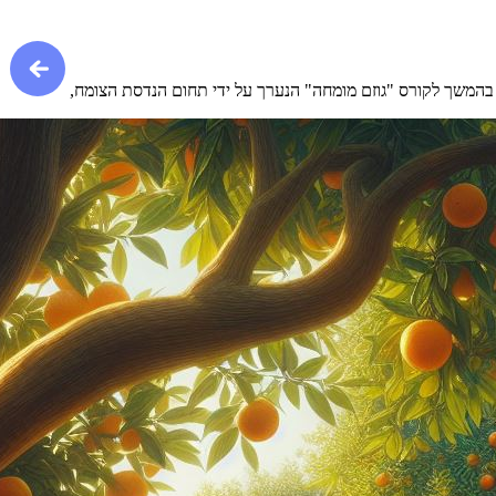
 בהמשך לקורס "גוזם מומחה" הנערך על ידי תחום הנדסת הצומח,