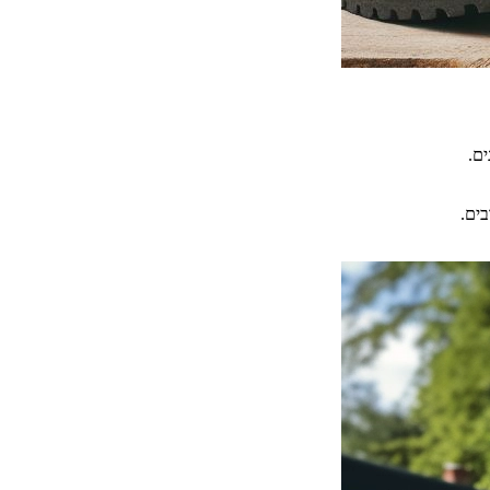
ם.
בים.