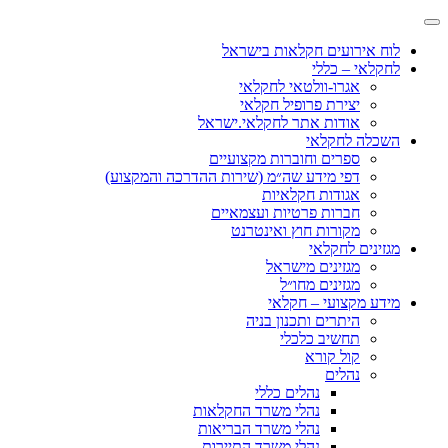
לוח אירועים חקלאות בישראל
לחקלאי – כללי
אגרו-וולטאי לחקלאי
יצירת פרופיל חקלאי
אודות אתר לחקלאי.ישראל
השכלה לחקלאי
ספרים וחוברות מקצועיים
דפי מידע שה״מ (שירות ההדרכה והמקצוע)
אגודות חקלאיות
חברות פרטיות ועצמאיים
מקורות חוץ ואינטרנט
מגזינים לחקלאי
מגזינים מישראל
מגזינים מחו״ל
מידע מקצועי – חקלאי
היתרים ותכנון בניה
תחשיב כלכלי
קול קורא
נהלים
נהלים כללי
נהלי משרד החקלאות
נהלי משרד הבריאות
נהלי משרד התיירות