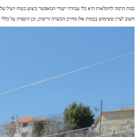
במת הרמה לחקלאות היא כלי עבודה ייעודי המאפשר ביצוע בטוח ויעיל של משימ
חשוב לציין ששימוש בבמות אלו מחייב הכשרה ורישיון, וכן הקפדה על כללי 