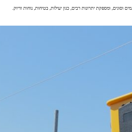
 וסוגים, ומספקת יתרונות רבים, כגון יעילות, בטיחות, נוחות ודיוק.