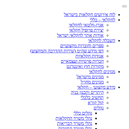
לוח אירועים חקלאות בישראל
לחקלאי – כללי
אגרו-וולטאי לחקלאי
יצירת פרופיל חקלאי
אודות אתר לחקלאי.ישראל
השכלה לחקלאי
ספרים וחוברות מקצועיים
דפי מידע שה״מ (שירות ההדרכה והמקצוע)
אגודות חקלאיות
חברות פרטיות ועצמאיים
מקורות חוץ ואינטרנט
מגזינים לחקלאי
מגזינים מישראל
מגזינים מחו״ל
מידע מקצועי – חקלאי
היתרים ותכנון בניה
תחשיב כלכלי
קול קורא
נהלים
נהלים כללי
נהלי משרד החקלאות
נהלי משרד הבריאות
נהלי משרד התיירות