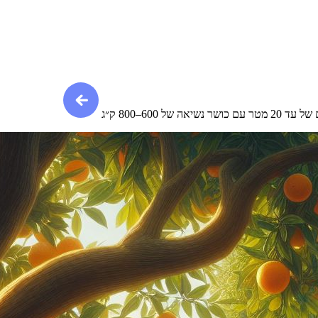
600–800 ק״ג