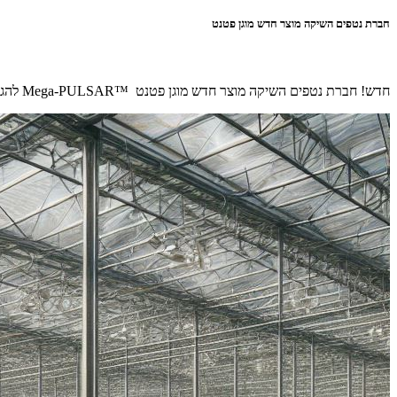
חברת נטפים השיקה מוצר חדש מוגן פטנט
חדש! חברת נטפים השיקה מוצר חדש מוגן פטנט ™Mega-PULSAR להגנת מטעים סוב-טרופיים בתנאי שרב קיצוני בכנס ל-'חקלאות העתיד' SunnySide 2025 בעידן של אקלים