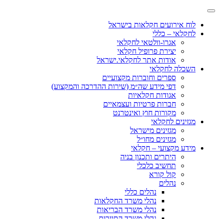
לוח אירועים חקלאות בישראל
לחקלאי – כללי
אגרו-וולטאי לחקלאי
יצירת פרופיל חקלאי
אודות אתר לחקלאי.ישראל
השכלה לחקלאי
ספרים וחוברות מקצועיים
דפי מידע שה״מ (שירות ההדרכה והמקצוע)
אגודות חקלאיות
חברות פרטיות ועצמאיים
מקורות חוץ ואינטרנט
מגזינים לחקלאי
מגזינים מישראל
מגזינים מחו״ל
מידע מקצועי – חקלאי
היתרים ותכנון בניה
תחשיב כלכלי
קול קורא
נהלים
נהלים כללי
נהלי משרד החקלאות
נהלי משרד הבריאות
נהלי משרד התיירות