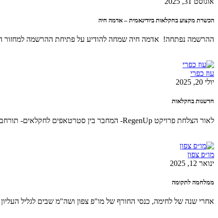
אוגוסט 31, 2025
הכשרת מקצוע בחקלאות ביודינאמית – אדמה חיה
ההרשמה נפתחה! אדמה חיה שמחה להודיע על פתיחת ההרשמה למחזור השנה ה-12 של הכשרת המקצוע בחקלאות ביודינאמית! זאת התו
עוז כפרי
יולי 20, 2025
חדשנות בחקלאות
לאור הצלחת פרויקט RegenUp- המחבר בין סטרטאפים לחקלאים- תורחב התוכנית ל-22 פיילוטים בגליל ובגולן הפרויקט הושק לאחר מלחמת 'חרבות ברזל' במטרה
מו״פ צפון
ינואר 12, 2025
ממלחמה לתקומה
אחרי שנה של לחימה, כנסי החורף של מו"פ צפון ושה"מ שבים לגליל העלי