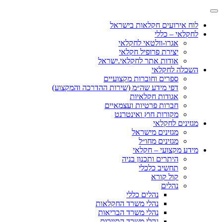
לוח אירועים חקלאות בישראל
לחקלאי – כללי
אגרו-וולטאי לחקלאי
יצירת פרופיל חקלאי
אודות אתר לחקלאי.ישראל
השכלה לחקלאי
ספרים וחוברות מקצועיים
דפי מידע שה״מ (שירות ההדרכה והמקצוע)
אגודות חקלאיות
חברות פרטיות ועצמאיים
מקורות חוץ ואינטרנט
מגזינים לחקלאי
מגזינים מישראל
מגזינים מחו״ל
מידע מקצועי – חקלאי
היתרים ותכנון בניה
תחשיב כלכלי
קול קורא
נהלים
נהלים כללי
נהלי משרד החקלאות
נהלי משרד הבריאות
נהלי משרד התיירות