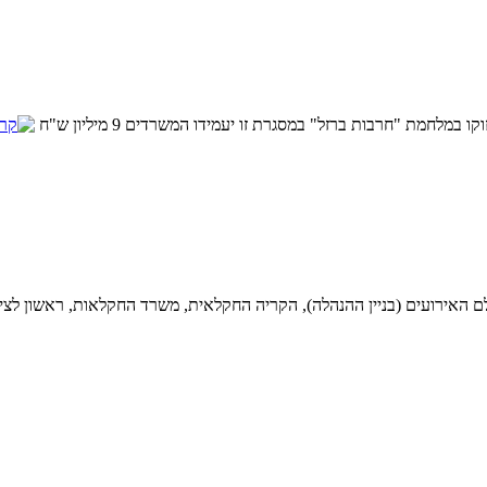
חמת "חרבות ברזל" במסגרת זו יעמידו המשרדים 9 מיליון ש"ח
ם האירועים (בניין ההנהלה), הקריה החקלאית, משרד החקלאות, ראשון לציון