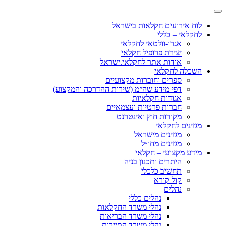
לוח אירועים חקלאות בישראל
לחקלאי – כללי
אגרו-וולטאי לחקלאי
יצירת פרופיל חקלאי
אודות אתר לחקלאי.ישראל
השכלה לחקלאי
ספרים וחוברות מקצועיים
דפי מידע שה״מ (שירות ההדרכה והמקצוע)
אגודות חקלאיות
חברות פרטיות ועצמאיים
מקורות חוץ ואינטרנט
מגזינים לחקלאי
מגזינים מישראל
מגזינים מחו״ל
מידע מקצועי – חקלאי
היתרים ותכנון בניה
תחשיב כלכלי
קול קורא
נהלים
נהלים כללי
נהלי משרד החקלאות
נהלי משרד הבריאות
נהלי משרד התיירות