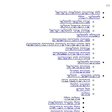
לוח אירועים חקלאות בישראל
לחקלאי – כללי
אגרו-וולטאי לחקלאי
יצירת פרופיל חקלאי
אודות אתר לחקלאי.ישראל
השכלה לחקלאי
ספרים וחוברות מקצועיים
דפי מידע שה״מ (שירות ההדרכה והמקצוע)
אגודות חקלאיות
חברות פרטיות ועצמאיים
מקורות חוץ ואינטרנט
מגזינים לחקלאי
מגזינים מישראל
מגזינים מחו״ל
מידע מקצועי – חקלאי
היתרים ותכנון בניה
תחשיב כלכלי
קול קורא
נהלים
נהלים כללי
נהלי משרד החקלאות
נהלי משרד הבריאות
נהלי משרד התיירות