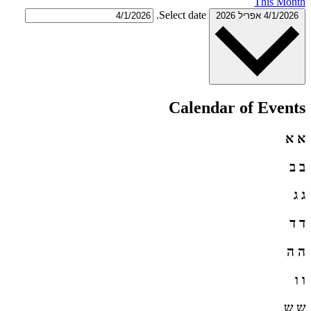
This 
Select date.
4/1
אפריל 2026
Calendar of Ev