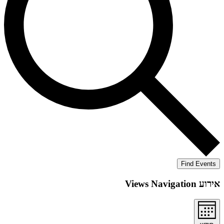
Find E
Views