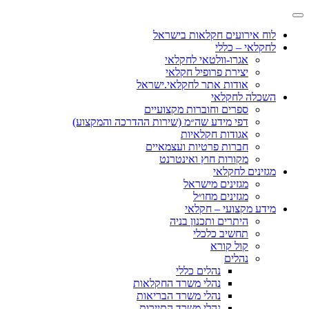
לוח אירועים חקלאות בישראל
לחקלאי – כללי
אגרו-וולטאי לחקלאי
יצירת פרופיל חקלאי
אודות אתר לחקלאי.ישראל
השכלה לחקלאי
ספרים וחוברות מקצועיים
דפי מידע שה״מ (שירות ההדרכה והמקצוע)
אגודות חקלאיות
חברות פרטיות ועצמאיים
מקורות חוץ ואינטרנט
מגזינים לחקלאי
מגזינים מישראל
מגזינים מחו״ל
מידע מקצועי – חקלאי
היתרים ותכנון בניה
תחשיב כלכלי
קול קורא
נהלים
נהלים כללי
נהלי משרד החקלאות
נהלי משרד הבריאות
נהלי משרד התיירות