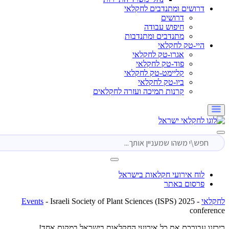
דרושים ומתנדבים לחקלאי
דרושים
חיפוש עבודה
מתנדבים ומתנדבות
היי-טק לחקלאי
אגרו-טק לחקלאי
פוד-טק לחקלאי
קליימט-טק לחקלאי
ביו-טק לחקלאי
קרנות תמיכה ועזרה לחקלאים
לוח אירועי חקלאות בישראל
פרסום באתר
י
-
Israeli Society of Plant Sciences (ISPS) 2025
-
Events
conf
 עבורכם את כל אירועי החקלאות בישראל במקום אחד!