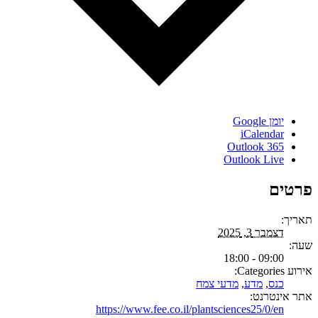
יומן Google
iCalendar
Outlook 365
Outlook Live
ים
:
דצמבר 3, 2025
09:00 - 18:00
:
כנס
,
מדע
,
מדעי צמח
ינטרנט:
https://www.fee.co.il/plantsciences25/0/en