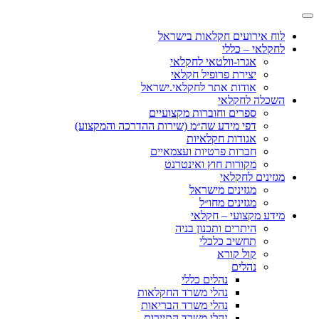
לוח אירועים חקלאות בישראל
לחקלאי – כללי
אגרו-וולטאי לחקלאי
יצירת פרופיל חקלאי
אודות אתר לחקלאי.ישראל
השכלה לחקלאי
ספרים וחוברות מקצועיים
דפי מידע שה״מ (שירות ההדרכה והמקצוע)
אגודות חקלאיות
חברות פרטיות ועצמאיים
מקורות חוץ ואינטרנט
מגזינים לחקלאי
מגזינים מישראל
מגזינים מחו״ל
מידע מקצועי – חקלאי
היתרים ותכנון בניה
תחשיב כלכלי
קול קורא
נהלים
נהלים כללי
נהלי משרד החקלאות
נהלי משרד הבריאות
נהלי משרד התיירות