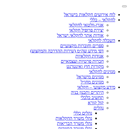
לוח אירועים חקלאות בישראל
לחקלאי – כללי
אגרו-וולטאי לחקלאי
יצירת פרופיל חקלאי
אודות אתר לחקלאי.ישראל
השכלה לחקלאי
ספרים וחוברות מקצועיים
דפי מידע שה״מ (שירות ההדרכה והמקצוע)
אגודות חקלאיות
חברות פרטיות ועצמאיים
מקורות חוץ ואינטרנט
מגזינים לחקלאי
מגזינים מישראל
מגזינים מחו״ל
מידע מקצועי – חקלאי
היתרים ותכנון בניה
תחשיב כלכלי
קול קורא
נהלים
נהלים כללי
נהלי משרד החקלאות
נהלי משרד הבריאות
נהלי משרד התיירות