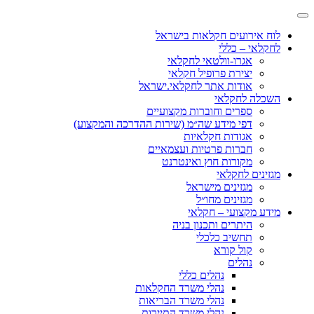
לוח אירועים חקלאות בישראל
לחקלאי – כללי
אגרו-וולטאי לחקלאי
יצירת פרופיל חקלאי
אודות אתר לחקלאי.ישראל
השכלה לחקלאי
ספרים וחוברות מקצועיים
דפי מידע שה״מ (שירות ההדרכה והמקצוע)
אגודות חקלאיות
חברות פרטיות ועצמאיים
מקורות חוץ ואינטרנט
מגזינים לחקלאי
מגזינים מישראל
מגזינים מחו״ל
מידע מקצועי – חקלאי
היתרים ותכנון בניה
תחשיב כלכלי
קול קורא
נהלים
נהלים כללי
נהלי משרד החקלאות
נהלי משרד הבריאות
נהלי משרד התיירות