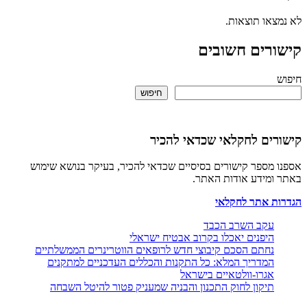
או תוצאות.
רים חשובים
חיפוש
ים לחקלאי שכדאי להכיר
מספר קישורים בסיסיים שכדאי להכיר, בעיקר בנושא שימוש
ומידע אודות האתר.
ת אתר לחקלאי
עקב השרב הכבד
היפנים יאכלו בקרוב אבטיח ישראלי
נחתם הסכם קיבוצי חדש לרופאים הווטרינרים הממשלתיים
המדריך המלא: כל התקנות והכללים העדכניים למתקנים
אגרו-וולטאיים בישראל
תיקון לחוק התכנון והבניה שמעניק פטור להיטל השבחה