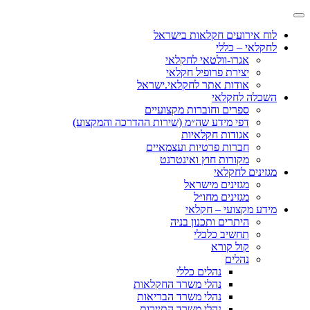
לוח אירועים חקלאות בישראל
לחקלאי – כללי
אגרו-וולטאי לחקלאי
יצירת פרופיל חקלאי
אודות אתר לחקלאי.ישראל
השכלה לחקלאי
ספרים וחוברות מקצועיים
דפי מידע שה״מ (שירות ההדרכה והמקצוע)
אגודות חקלאיות
חברות פרטיות ועצמאיים
מקורות חוץ ואינטרנט
מגזינים לחקלאי
מגזינים מישראל
מגזינים מחו״ל
מידע מקצועי – חקלאי
היתרים ותכנון בניה
תחשיב כלכלי
קול קורא
נהלים
נהלים כללי
נהלי משרד החקלאות
נהלי משרד הבריאות
נהלי משרד התיירות