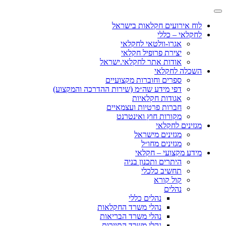
לוח אירועים חקלאות בישראל
לחקלאי – כללי
אגרו-וולטאי לחקלאי
יצירת פרופיל חקלאי
אודות אתר לחקלאי.ישראל
השכלה לחקלאי
ספרים וחוברות מקצועיים
דפי מידע שה״מ (שירות ההדרכה והמקצוע)
אגודות חקלאיות
חברות פרטיות ועצמאיים
מקורות חוץ ואינטרנט
מגזינים לחקלאי
מגזינים מישראל
מגזינים מחו״ל
מידע מקצועי – חקלאי
היתרים ותכנון בניה
תחשיב כלכלי
קול קורא
נהלים
נהלים כללי
נהלי משרד החקלאות
נהלי משרד הבריאות
נהלי משרד התיירות