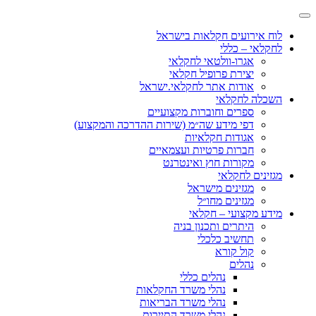
לוח אירועים חקלאות בישראל
לחקלאי – כללי
אגרו-וולטאי לחקלאי
יצירת פרופיל חקלאי
אודות אתר לחקלאי.ישראל
השכלה לחקלאי
ספרים וחוברות מקצועיים
דפי מידע שה״מ (שירות ההדרכה והמקצוע)
אגודות חקלאיות
חברות פרטיות ועצמאיים
מקורות חוץ ואינטרנט
מגזינים לחקלאי
מגזינים מישראל
מגזינים מחו״ל
מידע מקצועי – חקלאי
היתרים ותכנון בניה
תחשיב כלכלי
קול קורא
נהלים
נהלים כללי
נהלי משרד החקלאות
נהלי משרד הבריאות
נהלי משרד התיירות