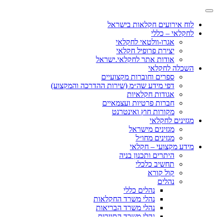
לוח אירועים חקלאות בישראל
לחקלאי – כללי
אגרו-וולטאי לחקלאי
יצירת פרופיל חקלאי
אודות אתר לחקלאי.ישראל
השכלה לחקלאי
ספרים וחוברות מקצועיים
דפי מידע שה״מ (שירות ההדרכה והמקצוע)
אגודות חקלאיות
חברות פרטיות ועצמאיים
מקורות חוץ ואינטרנט
מגזינים לחקלאי
מגזינים מישראל
מגזינים מחו״ל
מידע מקצועי – חקלאי
היתרים ותכנון בניה
תחשיב כלכלי
קול קורא
נהלים
נהלים כללי
נהלי משרד החקלאות
נהלי משרד הבריאות
נהלי משרד התיירות