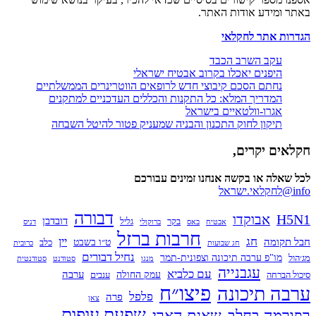
ומידע אודות האתר.
ת אתר לחקלאי
עקב השרב הכבד
היפנים יאכלו בקרוב אבטיח ישראלי
נחתם הסכם קיבוצי חדש לרופאים הווטרינרים הממשלתיים
המדריך המלא: כל התקנות והכללים העדכניים למתקנים
אגרו-וולטאיים בישראל
תיקון לחוק התכנון והבניה שמעניק פטור להיטל השבחה
ם יקרים,
לה או בקשה אנחנו זמינים עבורכם
דבורה
H
אבוקדו
דובדבן
בקר
גליל
אבטיח
באס
ברוקולי
דניס
חרבות ברזל
חג
יין
קומה
ט״ו בשבט
כלב
חג שבועות
כרובית
נחיל דבורים
מו"פ ערבה תיכונה וצפונית-תמר
מנגו
סטודנט
סטודנטית
עגבנייה
עם כלביא
ערבה
עמק החולה
ברחה
ענבים
פיצו״ח
ה תיכונה
פלפל
פרה
צאן
שפעת עופות