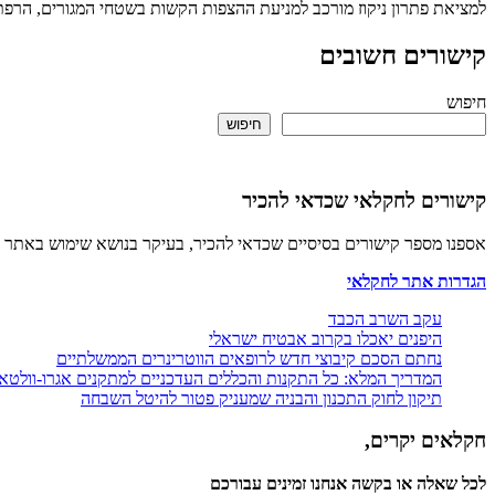
למציאת פתרון ניקוז מורכב למניעת ההצפות הקשות בשטחי המגורים, הרפת 
קישורים חשובים
חיפוש
חיפוש
קישורים לחקלאי שכדאי להכיר
אספנו מספר קישורים בסיסיים שכדאי להכיר, בעיקר בנושא שימוש באתר 
הגדרות אתר לחקלאי
עקב השרב הכבד
היפנים יאכלו בקרוב אבטיח ישראלי
נחתם הסכם קיבוצי חדש לרופאים הווטרינרים הממשלתיים
המדריך המלא: כל התקנות והכללים העדכניים למתקנים אגרו-וולטא
תיקון לחוק התכנון והבניה שמעניק פטור להיטל השבחה
חקלאים יקרים,
לכל שאלה או בקשה אנחנו זמינים עבורכם