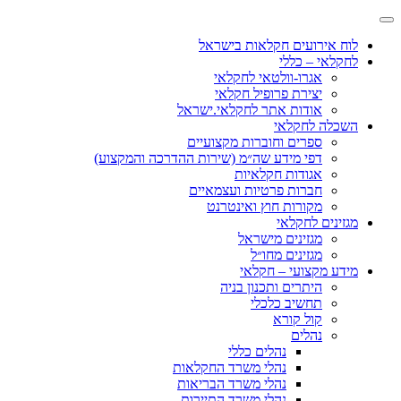
לוח אירועים חקלאות בישראל
לחקלאי – כללי
אגרו-וולטאי לחקלאי
יצירת פרופיל חקלאי
אודות אתר לחקלאי.ישראל
השכלה לחקלאי
ספרים וחוברות מקצועיים
דפי מידע שה״מ (שירות ההדרכה והמקצוע)
אגודות חקלאיות
חברות פרטיות ועצמאיים
מקורות חוץ ואינטרנט
מגזינים לחקלאי
מגזינים מישראל
מגזינים מחו״ל
מידע מקצועי – חקלאי
היתרים ותכנון בניה
תחשיב כלכלי
קול קורא
נהלים
נהלים כללי
נהלי משרד החקלאות
נהלי משרד הבריאות
נהלי משרד התיירות