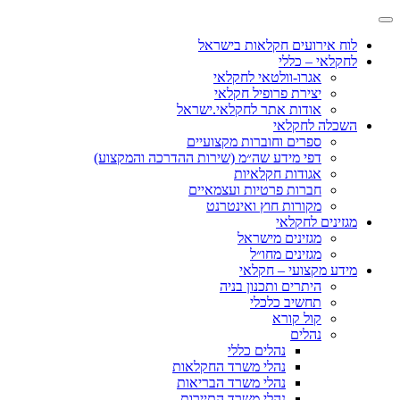
לוח אירועים חקלאות בישראל
לחקלאי – כללי
אגרו-וולטאי לחקלאי
יצירת פרופיל חקלאי
אודות אתר לחקלאי.ישראל
השכלה לחקלאי
ספרים וחוברות מקצועיים
דפי מידע שה״מ (שירות ההדרכה והמקצוע)
אגודות חקלאיות
חברות פרטיות ועצמאיים
מקורות חוץ ואינטרנט
מגזינים לחקלאי
מגזינים מישראל
מגזינים מחו״ל
מידע מקצועי – חקלאי
היתרים ותכנון בניה
תחשיב כלכלי
קול קורא
נהלים
נהלים כללי
נהלי משרד החקלאות
נהלי משרד הבריאות
נהלי משרד התיירות