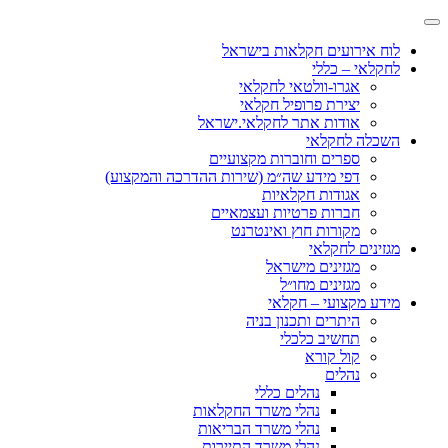
לוח אירועים חקלאות בישראל
לחקלאי – כללי
אגרו-וולטאי לחקלאי
יצירת פרופיל חקלאי
אודות אתר לחקלאי.ישראל
השכלה לחקלאי
ספרים וחוברות מקצועיים
דפי מידע שה״מ (שירות ההדרכה והמקצוע)
אגודות חקלאיות
חברות פרטיות ועצמאיים
מקורות חוץ ואינטרנט
מגזינים לחקלאי
מגזינים מישראל
מגזינים מחו״ל
מידע מקצועי – חקלאי
היתרים ותכנון בניה
תחשיב כלכלי
קול קורא
נהלים
נהלים כללי
נהלי משרד החקלאות
נהלי משרד הבריאות
נהלי משרד התיירות