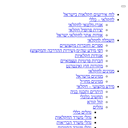
לוח אירועים חקלאות בישראל
לחקלאי – כללי
אגרו-וולטאי לחקלאי
יצירת פרופיל חקלאי
אודות אתר לחקלאי.ישראל
השכלה לחקלאי
ספרים וחוברות מקצועיים
דפי מידע שה״מ (שירות ההדרכה והמקצוע)
אגודות חקלאיות
חברות פרטיות ועצמאיים
מקורות חוץ ואינטרנט
מגזינים לחקלאי
מגזינים מישראל
מגזינים מחו״ל
מידע מקצועי – חקלאי
היתרים ותכנון בניה
תחשיב כלכלי
קול קורא
נהלים
נהלים כללי
נהלי משרד החקלאות
נהלי משרד הבריאות
נהלי משרד התיירות