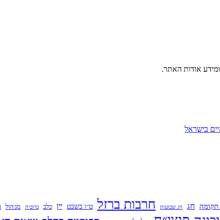
ומידע אודות האתר.
יים בישראל
חרבות ברזל
חג
יין
תקומה
ט״ו בשבט
מ
כלב
מג׳הול
חג שבועות
כרובית