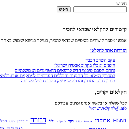
חיפוש
חיפוש
קישורים לחקלאי שכדאי להכיר
אספנו מספר קישורים בסיסיים שכדאי להכיר, בעיקר בנושא שימוש באתר 
הגדרות אתר לחקלאי
עקב השרב הכבד
היפנים יאכלו בקרוב אבטיח ישראלי
נחתם הסכם קיבוצי חדש לרופאים הווטרינרים הממשלתיים
המדריך המלא: כל התקנות והכללים העדכניים למתקנים אגרו-וולטא
תיקון לחוק התכנון והבניה שמעניק פטור להיטל השבחה
חקלאים יקרים,
לכל שאלה או בקשה אנחנו זמינים עבורכם
info@לחקלאי.ישראל‎
דבורה
H5N1
אבוקדו
דובדבן
חבל 
בקר
גליל
אבטיח
באס
ברוקולי
דניס