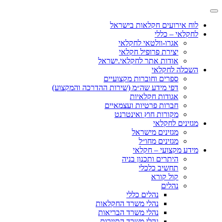
לוח אירועים חקלאות בישראל
לחקלאי – כללי
אגרו-וולטאי לחקלאי
יצירת פרופיל חקלאי
אודות אתר לחקלאי.ישראל
השכלה לחקלאי
ספרים וחוברות מקצועיים
דפי מידע שה״מ (שירות ההדרכה והמקצוע)
אגודות חקלאיות
חברות פרטיות ועצמאיים
מקורות חוץ ואינטרנט
מגזינים לחקלאי
מגזינים מישראל
מגזינים מחו״ל
מידע מקצועי – חקלאי
היתרים ותכנון בניה
תחשיב כלכלי
קול קורא
נהלים
נהלים כללי
נהלי משרד החקלאות
נהלי משרד הבריאות
נהלי משרד התיירות