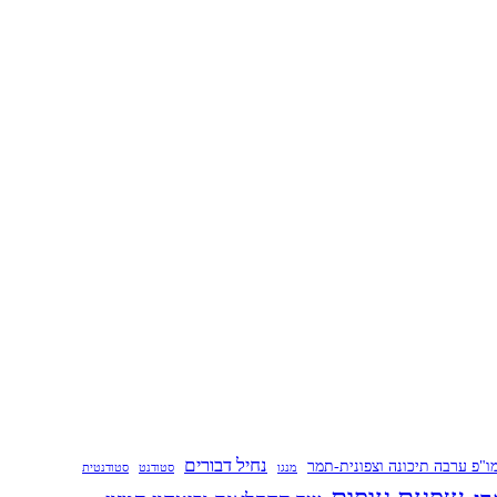
נחיל דבורים
ו"פ ערבה תיכונה וצפונית-תמר
מנגו
סטודנט
סטודנטית